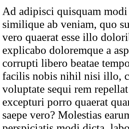
Ad adipisci quisquam modi 
similique ab veniam, quo su
vero quaerat esse illo dolor
explicabo doloremque a asp
corrupti libero beatae tem
facilis nobis nihil nisi illo
voluptate sequi rem repellat
excepturi porro quaerat qu
saepe vero? Molestias earum
perspiciatis modi dicta, la